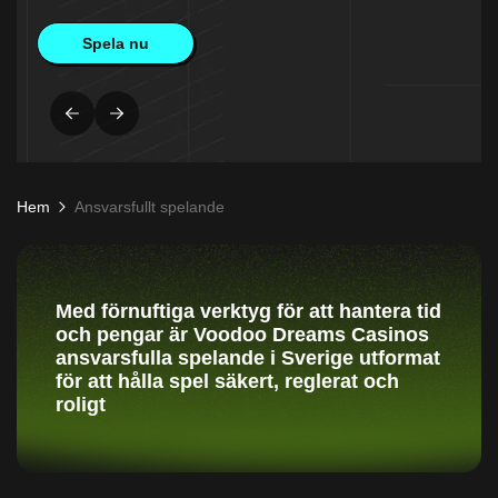
Spela nu
Hem
Ansvarsfullt spelande
Med förnuftiga verktyg för att hantera tid
och pengar är Voodoo Dreams Casinos
ansvarsfulla spelande i Sverige utformat
för att hålla spel säkert, reglerat och
roligt