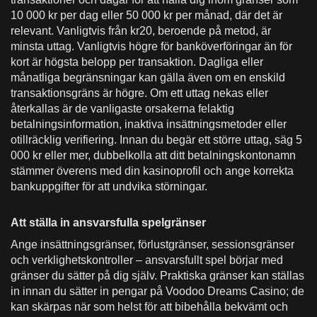
10 000 kr per dag eller 50 000 kr per månad, där det är
relevant. Vanligtvis från kr20, beroende på metod, är
minsta uttag. Vanligtvis högre för banköverföringar än för
kort är högsta belopp per transaktion. Dagliga eller
månatliga begränsningar kan gälla även om en enskild
transaktionsgräns är högre. Om ett uttag nekas eller
återkallas är de vanligaste orsakerna felaktig
betalningsinformation, inaktiva insättningsmetoder eller
otillräcklig verifiering. Innan du begär ett större uttag, säg 5
000 kr eller mer, dubbelkolla att ditt betalningskontonamn
stämmer överens med din kasinoprofil och ange korrekta
bankuppgifter för att undvika störningar.
Att ställa in ansvarsfulla spelgränser
Ange insättningsgränser, förlustgränser, sessionsgränser
och verklighetskontroller – ansvarsfullt spel börjar med
gränser du sätter på dig själv. Praktiska gränser kan ställas
in innan du sätter in pengar på Voodoo Dreams Casino; de
kan skärpas när som helst för att bibehålla bekvämt och