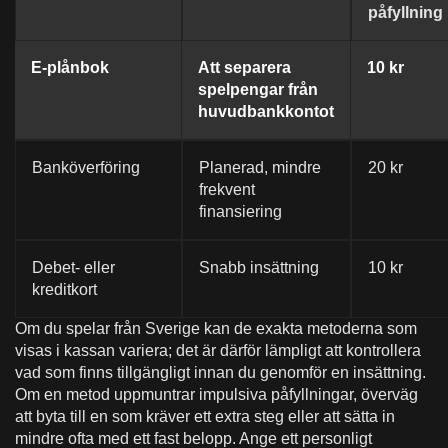
påfyllning
E-plånbok
Att separera
10 kr
spelpengar från
huvudbankkontot
Banköverföring
Planerad, mindre
20 kr
frekvent
finansiering
Debet- eller
Snabb insättning
10 kr
kreditkort
Om du spelar från Sverige kan de exakta metoderna som
visas i kassan variera; det är därför lämpligt att kontrollera
vad som finns tillgängligt innan du genomför en insättning.
Om en metod uppmuntrar impulsiva påfyllningar, överväg
att byta till en som kräver ett extra steg eller att sätta in
mindre ofta med ett fast belopp. Ange ett personligt