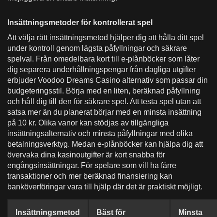
Insättningsmetoder för kontrollerat spel
Att välja rätt insättningsmetod hjälper dig att hålla ditt spel
under kontroll genom lägsta påfyllningar och säkrare
spelval. Från omedelbara kort till e-plånböcker som låter
dig separera underhållningspengar från dagliga utgifter
erbjuder Voodoo Dreams Casino alternativ som passar din
budgeteringsstil. Börja med en liten, beräknad påfyllning
och håll dig till den för säkrare spel. Att testa spel utan att
satsa mer än du planerat börjar med en minsta insättning
på 10 kr. Olika vanor kan stödjas av tillgängliga
insättningsalternativ och minsta påfyllningar med olika
betalningsverktyg. Medan e-plånböcker kan hjälpa dig att
övervaka dina kasinoutgifter är kort snabba för
engångsinsättningar. För spelare som vill ha färre
transaktioner och mer beräknad finansiering kan
banköverföringar vara till hjälp där det är praktiskt möjligt.
Insättningsmetod
Bäst för
Minsta