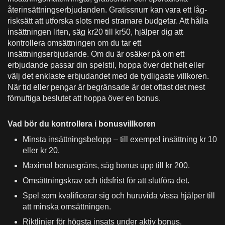
återinsättningserbjudanden. Gratissnurr kan vara ett låg-
risksätt att utforska slots med stramare budgetar. Att hålla
insättningen liten, säg kr20 till kr50, hjälper dig att
kontrollera omsättningen om du tar ett
insättningserbjudande. Om du är osäker på om ett
erbjudande passar din spelstil, hoppa över det helt eller
välj det enklaste erbjudandet med de tydligaste villkoren.
När tid eller pengar är begränsade är det oftast det mest
förnuftiga beslutet att hoppa över en bonus.
Vad bör du kontrollera i bonusvillkoren
Minsta insättningsbelopp – till exempel insättning kr 10
eller kr 20.
Maximal bonusgräns, säg bonus upp till kr 200.
Omsättningskrav och tidsfrist för att slutföra det.
Spel som kvalificerar sig och huruvida vissa hjälper till
att minska omsättningen.
Riktlinjer för högsta insats under aktiv bonus.