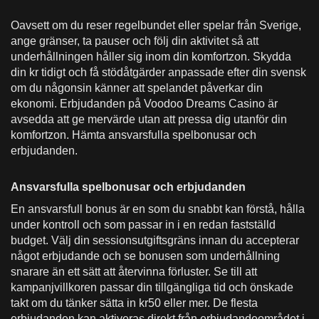
Oavsett om du reser regelbundet eller spelar från Sverige,
ange gränser, ta pauser och följ din aktivitet så att
underhållningen håller sig inom din komfortzon. Skydda
din kr tidigt och få stödåtgärder anpassade efter din svensk
om du någonsin känner att spelandet påverkar din
ekonomi. Erbjudanden på Voodoo Dreams Casino är
avsedda att ge mervärde utan att pressa dig utanför din
komfortzon. Hämta ansvarsfulla spelbonusar och
erbjudanden.
Ansvarsfulla spelbonusar och erbjudanden
En ansvarsfull bonus är en som du snabbt kan förstå, hålla
under kontroll och som passar in i en redan fastställd
budget. Välj din sessionsutgiftsgräns innan du accepterar
något erbjudande och se bonusen som underhållning
snarare än ett sätt att återvinna förluster. Se till att
kampanjvillkoren passar din tillgängliga tid och önskade
takt om du tänker sätta in kr50 eller mer. De flesta
erbjudanden kan aktiveras direkt från erbjudandeområdet i